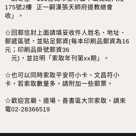
175號2樓 正一嗣漢張天師府道教總會
收」。
☆回郵信封上面請填妥收件人姓名、地址、
郵遞區號，並貼足郵資(每本印刷品郵資為16
元；印刷品掛號郵資36
元)，並註明「索取年刊第xx期」。
☆也可以同時索取平安符小卡、文昌符小
卡，若索取數量多，請附加一些郵票。
☆歡迎宮廟、道場、善書區大宗索取，請來
電02-28366519