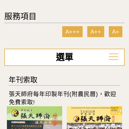
服務項目
A+++
A++
A+
選單
年刊索取
張天師府每年印製年刊(附農民曆)，歡迎
免費索取!