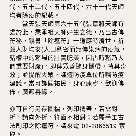
代、五十二代、五十四代、六十一代天師
均有除疫的紀載。
當天張天師第六十五代張意將天師有
鑑於此，秉承祖天師好生之德，乃出古傳
符秘，親書「除瘟符」一道應時濟世，祈
願人財均安(人口稠密而無傳染病的疫氣，
豬槽中的豬場的壯實肥美，因古時豬乃人
們重要財產)，即俾眾善隨身攜帶，特具奇
效；並提醒大眾，謹遵防疫單位所囑防疫
建議。當可護國祐民，身心康寧，歡迎傳
佈，廣節善緣。
亦可自行另存圖檔，列印攜帶，若需對
折，請向外折，符面不相對；若需手工古
法刷印之除瘟符，請來電 02-2866519 索
取。