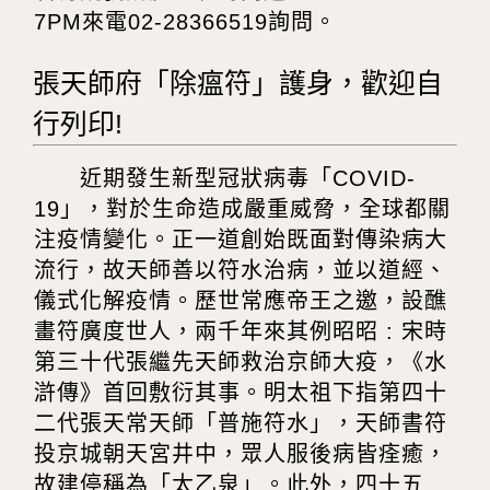
7PM來電02-28366519詢問。
張天師府「除瘟符」護身，歡迎自
行列印!
近期發生新型冠狀病毒「COVID-
19」，對於生命造成嚴重威脅，全球都關
注疫情變化。正一道創始既面對傳染病大
流行，故天師善以符水治病，並以道經、
儀式化解疫情。歷世常應帝王之邀，設醮
畫符廣度世人，兩千年來其例昭昭 : 宋時
第三十代張繼先天師救治京師大疫，《水
滸傳》首回敷衍其事。明太祖下指第四十
二代張天常天師「普施符水」，天師書符
投京城朝天宮井中，眾人服後病皆痊癒，
故建停稱為「太乙泉」。此外，四十五