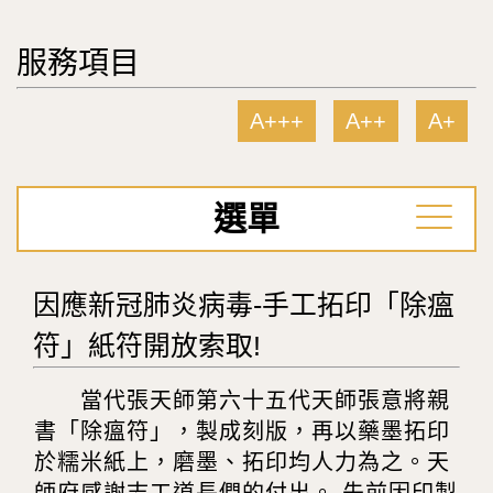
服務項目
A+++
A++
A+
選單
因應新冠肺炎病毒-手工拓印「除瘟
符」紙符開放索取!
當代張天師第六十五代天師張意將親
書「除瘟符」，製成刻版，再以藥墨拓印
於糯米紙上，磨墨、拓印均人力為之。天
師府感謝志工道長們的付出。 先前因印製