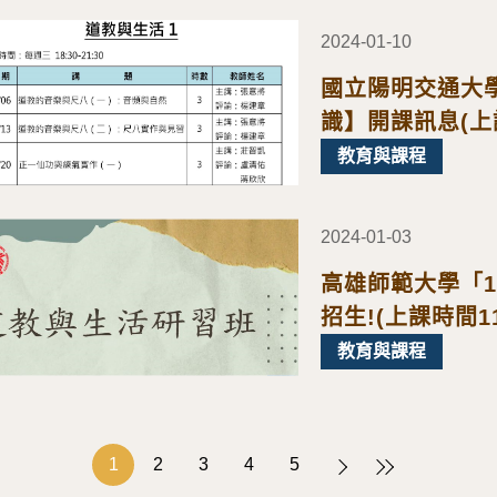
2024-01-10
國立陽明交通大
識】開課訊息(上課
日，每週三)，歡
教育與課程
2024-01-03
高雄師範大學「1
招生!(上課時間1
每週四)，歡迎報
教育與課程
1
2
3
4
5