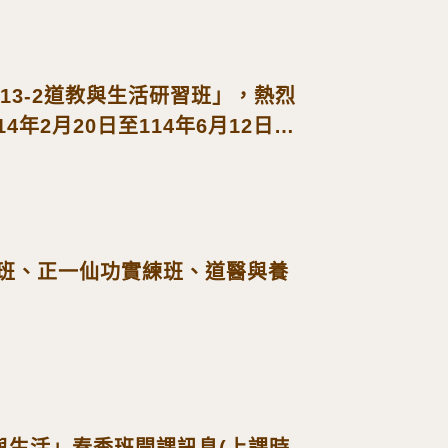
13-2道教與生活研習班」，熱烈
14年2月20日至114年6月12日，
名!
礎班、正一仙功實練班、道醫與養
與生活」春季班開課訊息(上課時