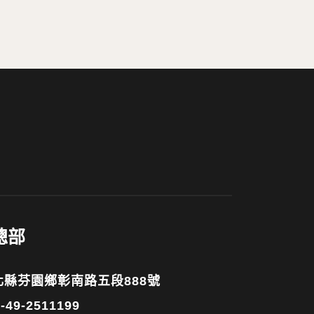
總部
彰化縣芬園鄉彰南路五段888號
-49-2511199