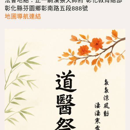
法會地點：正一嗣漢張天師府 彰化教育總部
彰化縣芬園鄉彰南路五段888號
地圖導航連結