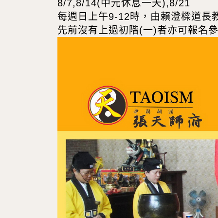
8/7,8/14(中元休息一天),8/21
每週日上午9-12時，由賴澄樑道
先前沒有上過初階(一)者亦可報名