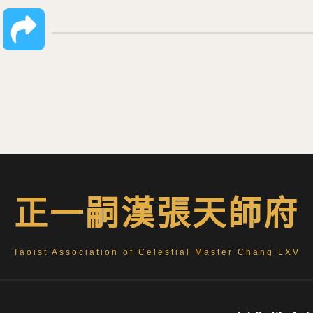
正一嗣漢張天師府
Taoist Association of Celestial Master Chang LXV