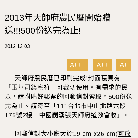
2013年天師府農民曆開始贈
送!!!500份送完為止!
2012-12-03
A+++
A++
A+
天師府農民曆已印刷完成
!
封面裏頁有
「玉華司鎮宅符」可裁切使用。有需求的民
眾，請附貼好郵票的回郵信封索取。
500
份送
完為止。請寄至「
111
台北市中山北路六段
175
號
2
樓 中國嗣漢張天師府道教會收」。
回郵信封大小應大於
19 cm x26 cm(
可放