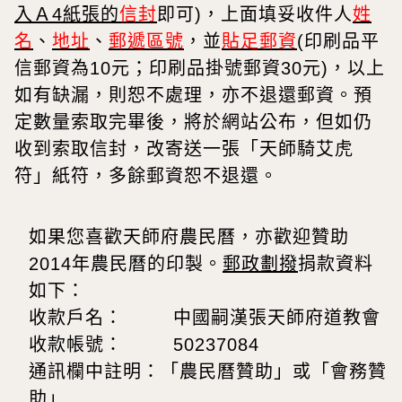
入Ａ
4
紙張的
信封
即可
)
，上面填妥收件人
姓
名
、
地址
、
郵遞區號
，並
貼足郵資
(
印刷品平
信郵資為
10
元；印刷品掛號郵資
30
元
)
，以上
如有缺漏，則恕不處理，亦不退還郵資。預
定數量索取完畢後，將於網站公布，但如仍
收到索取信封，改寄送一張
「天師騎艾虎
符」紙符，多餘郵資
恕不退還。
如果您喜歡天師府農民曆，亦歡迎贊助
2014
年農民曆的印製。
郵政劃撥
捐款資料
如下：
收款戶名：
中國嗣漢張天師府道教會
收款帳號：
50237084
通訊欄中註明：
「
農民曆贊助
」
或
「
會務贊
助
」