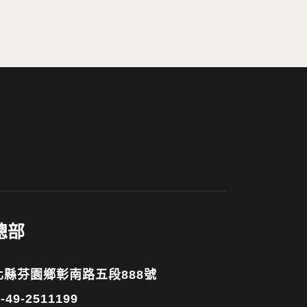
總部
彰化縣芬園鄉彰南路五段888號
-49-2511199