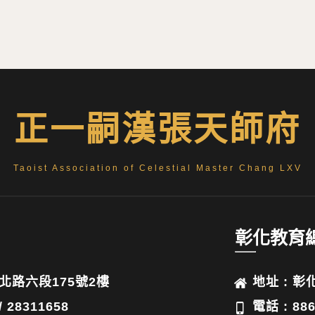
正一嗣漢張天師府
Taoist Association of Celestial Master Chang LXV
彰化教育
北路六段175號2樓
地址 : 
/ 28311658
電話 : 886