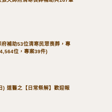
天師府補助53位清寒民眾喪葬，專
4,564位，專案39件)
19(日) 道醫之【日常祭解】歡迎報