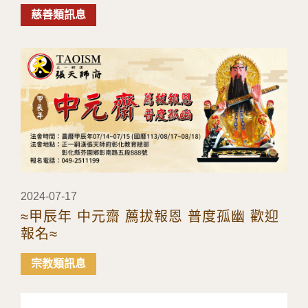
件)
慈善類訊息
2024-07-17
≈甲辰年 中元齋 薦拔報恩 普度孤幽 歡迎
報名≈
宗教類訊息