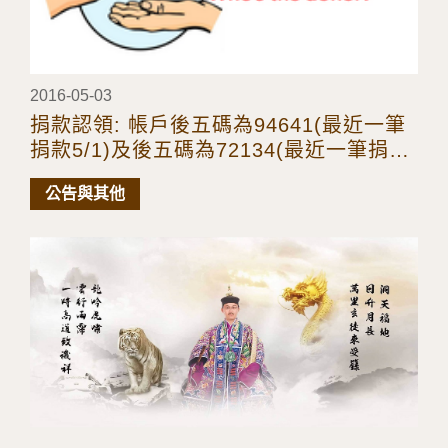
2016-05-03
捐款認領: 帳戶後五碼為94641(最近一筆
捐款5/1)及後五碼為72134(最近一筆捐款
4/11)及後五碼為20721(最近一筆捐款
公告與其他
3/11)的三位大德請來電