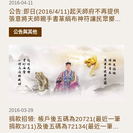
2016-04-11
公告:即日(2016/4/11)起天師府不再提供
張意將天師親手書篆絹布神符讓民眾擲筊
奉請，改由奏職受籙道長服務!
公告與其他
2016-03-29
捐款招領: 帳戶後五碼為20721(最近一筆
捐款3/11)及後五碼為72134(最近一筆捐