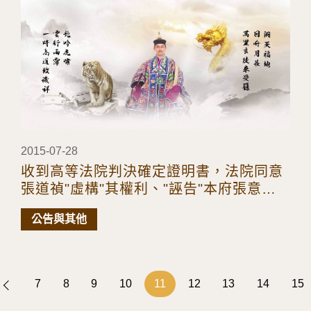
2015-07-28
收到高等法院判決確定證明書，法院同意
張道禎"虛構"其權利、"誣告"本府張意將
天師，"利用司法機關" "侵害"張意將天師
公告與其他
名譽~~~
7
8
9
10
11
12
13
14
15