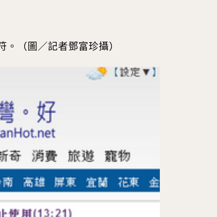
安符。（圖／記者鄧富珍攝）