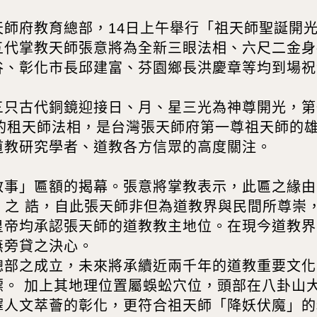
天師府教育總部，14日上午舉行「祖天師聖誕開
五代掌教天師張意將為全新三眼法相、六尺二金身
谷、彰化市長邱建富、芬園鄉長洪慶章等均到場祝
三只古代銅鏡迎接日、月、星三光為神尊開光，第
分 的租天師法相，是台灣張天師府第一尊祖天師的
道教研究學者、道教各方信眾的高度關注。
教事」匾額的揭幕。張意將掌教表示，此匾之緣由
教事」之 誥，自此張天師非但為道教界與民間所尊
皇帝均承認張天師的道教教主地位。在現今道教界
無旁貸之決心。
總部之成立，未來將承續近兩千年的道教重要文化
標。 加上其地理位置屬蜈蚣穴位，頭部在八卦山
擇人文萃薈的彰化，更符合祖天師「降妖伏魔」的