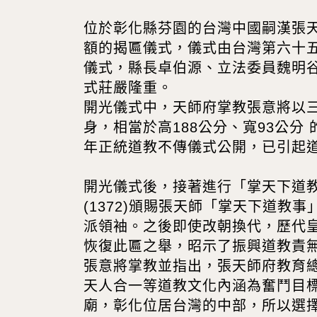
位於彰化縣芬園的台灣中國嗣漢張
額的揭匾儀式，儀式由台灣第六十
儀式，縣長卓伯源、立法委員魏明
式莊嚴隆重。
開光儀式中，天師府掌教張意將以
身，相當於高188公分、寬93公
年正統道教不傳儀式公開，已引起
開光儀式後，接著進行「掌天下道
(1372)頒賜張天師「掌天下道
派領袖。之後即使改朝換代，歷代
恢復此匾之舉，昭示了振興道教責
張意將掌教並指出，張天師府教育
天人合一等道教文化內涵為奮鬥目
廟，彰化位居台灣的中部，所以選