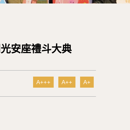
誕開光安座禮斗大典
A+++
A++
A+