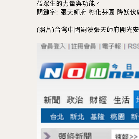
益眾生的力量與功能。
關鍵字: 張天師府 彰化芬園 降妖伏
(照片)台灣中國嗣漢張天師府開光