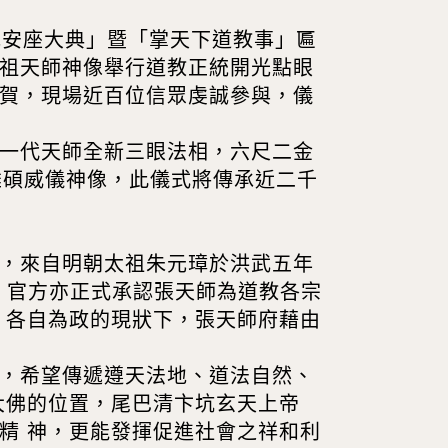
光安座大典」暨「掌天下道教事」匾
祖天師神像舉行道教正統開光點眼
賀，現場近百位信眾虔誠參與，儀
一代天師全新三眼法相，六尺二金
雄碩威儀神像，此儀式將傳承近二千
，來自明朝太祖朱元璋於洪武五年
崇，官方亦正式承認張天師為道教各宗
 各自為政的現狀下，張天師府藉由
，希望傳遞遵天法地、道法自然、
大佛的位置，尾巴清卞坑玄天上帝
精 神，更能發揮促進社會之祥和利