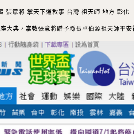
魔 張意將 掌天下道教事 台灣 祖天師 地方 彰化
安座大典，掌教張意將贈予縣長卓伯源祖天師平