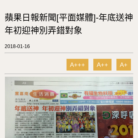
蘋果日報新聞[平面媒體]-年底送神
年初迎神別弄錯對象
2018-01-16
A+++
A++
A+