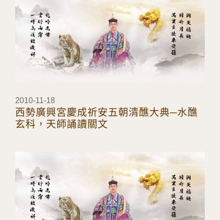
2010-11-18
西勢廣興宮慶成祈安五朝清醮大典─水醮
玄科，天師誦讀關文