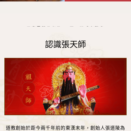
鵠鳴山頂開基業 天師今傳六十五
靈章雲篆承老君 正一盟威出龍虎
認識張天師
五氣朝元道合真 三才定位意神武
七星劍印將持處 丹書符籙定寰宇
道教創始於距今兩千年前的東漢末年，創始人張道陵為