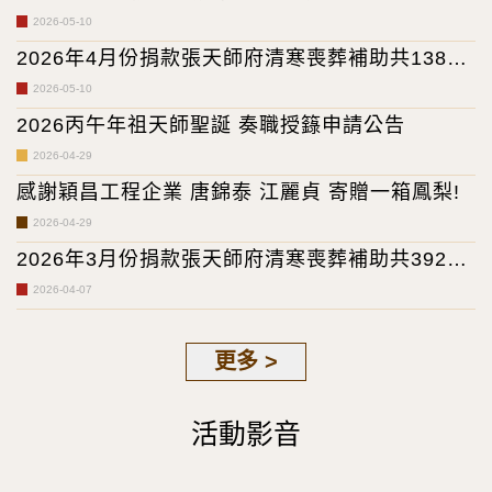
案0位(累計補助14,890位，專案39件)
2026-05-10
2026年4月份捐款張天師府清寒喪葬補助共138筆
(累計59,923筆)
2026-05-10
2026丙午年祖天師聖誕 奏職授籙申請公告
2026-04-29
感謝穎昌工程企業 唐錦泰 江麗貞 寄贈一箱鳳梨!
2026-04-29
2026年3月份捐款張天師府清寒喪葬補助共392筆
(累計59,785筆)
2026-04-07
更多 >
活動影音