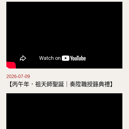
2026-07-09
【丙午年．祖天師聖誕｜奏陞職授籙典禮】