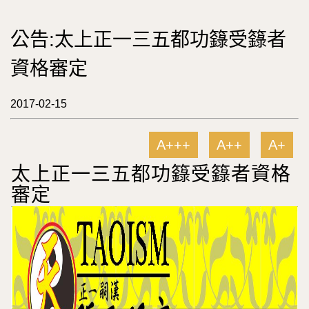
公告:太上正一三五都功籙受籙者
資格審定
2017-02-15
A+++
A++
A+
太上正一三五都功籙受籙者資格
審定