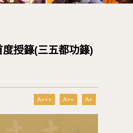
)首度授籙(三五都功籙)
A+++
A++
A+