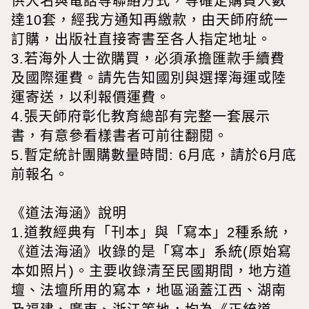
供大名與電話等聯絡方式，等確定購買人數
達10套，經我方通知再繳款，由天師府統一
訂購，出版社直接寄書至各人指定地址。
3.若海外人士欲購買，必須承擔匯款手續費
及國際運費。請先告知國別與選擇海運或陸
運寄送，以利報價運費。
4.張天師府彰化教育總部有完整一套展示
書，有意參看樣書者可前往翻閱。
5.暫定統計團購數量時間: 6月底，請於6月底
前報名。
《道法海涵》說明
1.道教經典有「刊本」與「寫本」2種系統，
《道法海涵》收錄的是「寫本」系統(原始寫
本如照片)。主要收錄清至民國期間，地方道
壇、法壇所用的寫本，地區涵蓋江西、湖南