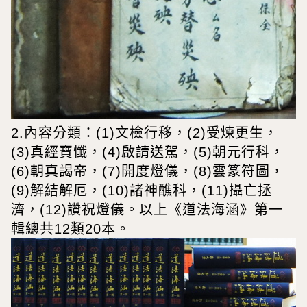
2.內容分類：(1)文檢行移，(2)受煉更生，
(3)真經寶懺，(4)啟請送駕，(5)朝元行科，
(6)朝真謁帝，(7)開度燈儀，(8)雲篆符圖，
(9)解結解厄，(10)諸神醮科，(11)攝亡拯
濟，(12)讚祝燈儀。以上《道法海涵》第一
輯總共12類20本。