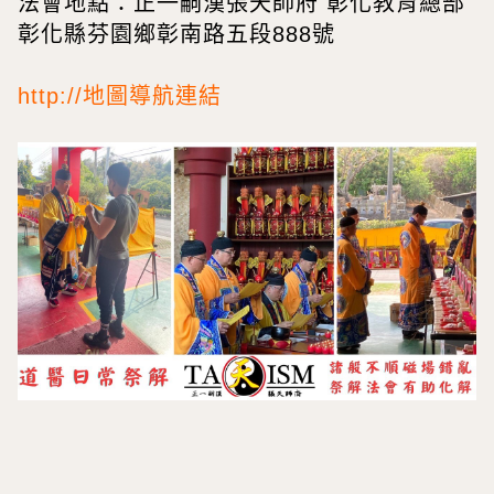
法會地點：正一嗣漢張天師府 彰化教育總部
彰化縣芬園鄉彰南路五段888號
http://地圖導航連結