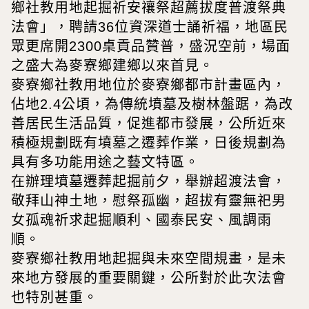
鄉社教用地起掘祈安禳祭超薦拔度普渡祭典
法會」，聘請36位資深道士誦祈福，地區民
眾更席開2300桌貢品贊普，盛況空前，場面
之盛大為麥寮鄉建鄉以來首見。
麥寮鄉社教用地位於麥寮鄉都市計畫區內，
佔地2.4公頃，為傳統墳墓及樹林盤踞，為改
善居民生活品質，促進都市發展，公所近來
積極規劃既有墳墓之遷葬作業，日後規劃為
具有多功能用途之藝文特區。
在辦理墳墓遷葬起掘前夕，舉辦超渡法會，
敬拜山神土地，慰祭孤幽，超拔有靈無祀男
女孤魂祈求起掘順利、國泰民安、風調雨
順。
麥寮鄉社教用地起掘與未來空間規畫，是未
來地方發展的重要關鍵，公所對於此次法會
也特別甚重。