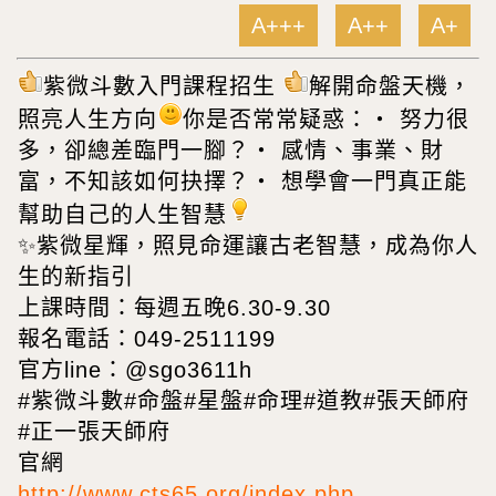
A+++
A++
A+
紫微斗數入門課程招生
解開命盤天機，
照亮人生方向
你是否常常疑惑：‧ 努力很
多，卻總差臨門一腳？‧ 感情、事業、財
富，不知該如何抉擇？‧ 想學會一門真正能
幫助自己的人生智慧
✨紫微星輝，照見命運讓古老智慧，成為你人
生的新指引
上課時間：每週五晚6.30-9.30
報名電話：049-2511199
官方line：@sgo3611h
#紫微斗數#命盤#星盤#命理#道教#張天師府
#正一張天師府
官網
http://www.cts65.org/index.php