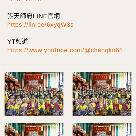
張天師府LINE官網
https://lin.ee/6xygW3s
YT頻道
https://www.youtube.com/@changku65