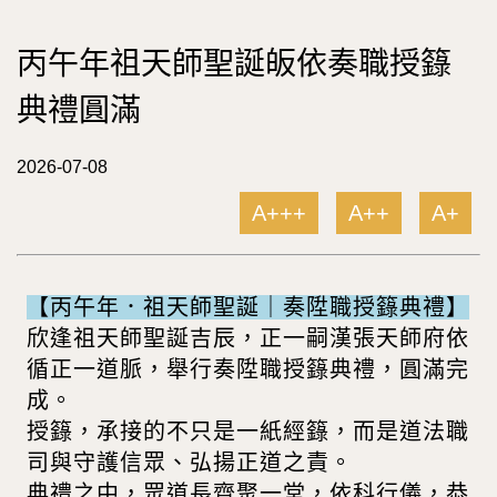
丙午年祖天師聖誕皈依奏職授籙
典禮圓滿
2026-07-08
A+++
A++
A+
【丙午年．祖天師聖誕｜奏陞職授籙典禮】
欣逢祖天師聖誕吉辰，正一嗣漢張天師府依
循正一道脈，舉行奏陞職授籙典禮，圓滿完
成。
授籙，承接的不只是一紙經籙，而是道法職
司與守護信眾、弘揚正道之責。
典禮之中，眾道長齊聚一堂，依科行儀，恭